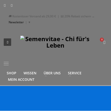
🚚 Kostenloser Versand ab
29,00
€
| 📧 20% Rabatt sichern →
Newsletter
|
♥
SHOP
WISSEN
ÜBER UNS
SERVICE
MEIN ACCOUNT