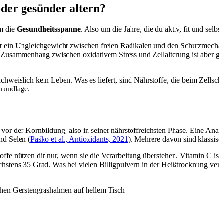
oder gesünder altern?
um die
Gesundheitsspanne
. Also um die Jahre, die du aktiv, fit und se
nt ist ein Ungleichgewicht zwischen freien Radikalen und den Schutzmec
er Zusammenhang zwischen oxidativem Stress und Zellalterung ist aber 
chweislich kein Leben. Was es liefert, sind Nährstoffe, die beim Zellsc
Grundlage.
ge vor der Kornbildung, also in seiner nährstoffreichsten Phase. Eine A
nd Selen (
Paśko et al., Antioxidants, 2021
). Mehrere davon sind klassis
offe nützen dir nur, wenn sie die Verarbeitung überstehen. Vitamin C is
hstens 35 Grad. Was bei vielen Billigpulvern in der Heißtrocknung verl