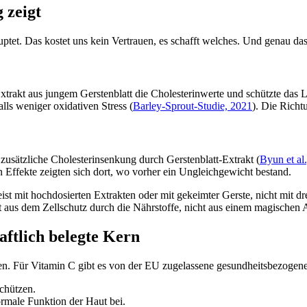
 zeigt
et. Das kostet uns kein Vertrauen, es schafft welches. Und genau das
in Extrakt aus jungem Gerstenblatt die Cholesterinwerte und schützte das
ls weniger oxidativen Stress (
Barley-Sprout-Studie, 2021
). Die Richt
zusätzliche Cholesterinsenkung durch Gerstenblatt-Extrakt (
Byun et al
n Effekte zeigten sich dort, wo vorher ein Ungleichgewicht bestand.
ist mit hochdosierten Extrakten oder mit gekeimter Gerste, nicht mit 
aus dem Zellschutz durch die Nährstoffe, nicht aus einem magischen 
aftlich belegte Kern
oden. Für Vitamin C gibt es von der EU zugelassene gesundheitsbezog
schützen.
ormale Funktion der Haut bei.