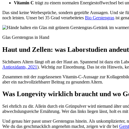
Vitamin C
trägt zu einem normalen Energiestoffwechsel bei u
Das sind keine Werbesprüche, sondern geprüfte Aussagen. Und sie fü
noch leisten. Unser bei 35 Grad verarbeitetes
Bio Gerstengras
ist gen
Glas Gerstengras in Hand
Haut und Zellen: was Laborstudien andeu
Sichtbares Altern fängt oft an der Haut an. Spannend ist dazu ein L
Antioxidants, 2021
). Wichtig zur Einordnung. Das ist ein Hinweis, k
Zusammen mit der zugelassenen Vitamin-C-Aussage zur Kollagenbildung
aber ein nachvollziehbarer Beitrag zu gesundem Altern.
Was Longevity wirklich braucht und wo Ge
Sei ehrlich zu dir. Allein durch ein Grünpulver wird niemand älter 
abwechslungsreiche Ernährung. Wer das links liegen lässt, holt es mi
Und genau hier passt unser Gerstengras hinein. Als unkomplizierter, n
Wie du das geschmacklich angenehm machst, zeigen wir dir bei
Gerst