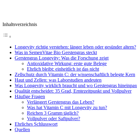
Inhaltsverzeichnis
Longevity richtig verstehen: länger leben oder gesünder altern?
Was in SemenVitae Bio Gerstengras steckt
Gerstengras Longevity: Was die Forschung zeigt
Antioxidative Wirkung: erste gute Belege
Ehrlich bleibt: einheitlich ist das nicht
Zellschutz durch Vitamin C: der wissenschaftlich belegte Kern
Haut und Zellen: was Laborstudien andeuten
Was Longevity wirklich braucht und wo Gerstengras hineinpas
Qualität entscheidet: 35 Grad, Erntezeitpunkt und Vollpulver
Häufige Fragen
Verlängert Gerstengras das Leben?
Was hat Vitamin C mit Longevity zu tun?
Reichen 3 Gramm täglich?
Vollpulver oder Saftpulver?
Ehrliches Schlusswort
Quellen