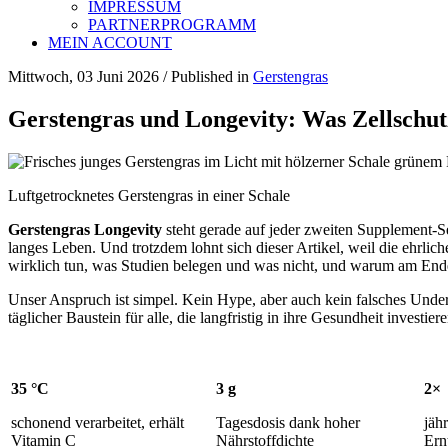
IMPRESSUM
PARTNERPROGRAMM
MEIN ACCOUNT
Mittwoch, 03 Juni 2026
/
Published in
Gerstengras
Gerstengras und Longevity: Was Zellschut
Luftgetrocknetes Gerstengras in einer Schale
Gerstengras Longevity
steht gerade auf jeder zweiten Supplement-
langes Leben. Und trotzdem lohnt sich dieser Artikel, weil die ehrlic
wirklich tun, was Studien belegen und was nicht, und warum am Ende
Unser Anspruch ist simpel. Kein Hype, aber auch kein falsches Unders
täglicher Baustein für alle, die langfristig in ihre Gesundheit investiere
35 °C
3 g
2×
schonend verarbeitet, erhält
Tagesdosis dank hoher
jäh
Vitamin C
Nährstoffdichte
Ern