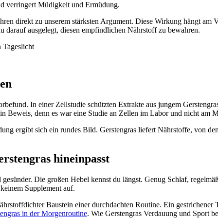
nd verringert Müdigkeit und Ermüdung.
hren direkt zu unserem stärksten Argument. Diese Wirkung hängt am V
au darauf ausgelegt, diesen empfindlichen Nährstoff zu bewahren.
ten
aborbefund. In einer Zellstudie schützten Extrakte aus jungem Gersteng
ein Beweis, denn es war eine Studie an Zellen im Labor und nicht am M
 ergibt sich ein rundes Bild. Gerstengras liefert Nährstoffe, von de
rstengras hineinpasst
und gesünder. Die großen Hebel kennst du längst. Genug Schlaf, regelm
t keinem Supplement auf.
ährstoffdichter Baustein einer durchdachten Routine. Ein gestrichener 
engras in der Morgenroutine
. Wie Gerstengras Verdauung und Sport begl