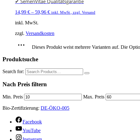
✔ SemenVitae Qualitätsgarantie
14,99
€
–
59,96
€
inkl. MwSt., zzgl. Versand
inkl. MwSt.
zzgl.
Versandkosten
Dieses Produkt weist mehrere Varianten auf. Die Opti
Produktsuche
Search for:
Nach Preis filtern
Min. Preis
Max. Preis
Bio-Zertifizierung:
DE-ÖKO-005
Facebook
YouTube
Instagram