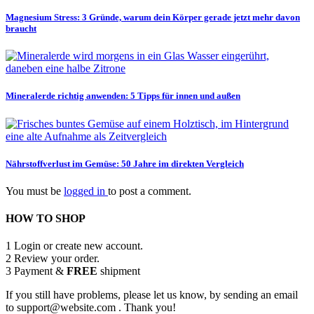
Magnesium Stress: 3 Gründe, warum dein Körper gerade jetzt mehr davon
braucht
Mineralerde richtig anwenden: 5 Tipps für innen und außen
Nährstoffverlust im Gemüse: 50 Jahre im direkten Vergleich
You must be
logged in
to post a comment.
HOW TO SHOP
1
Login or create new account.
2
Review your order.
3
Payment &
FREE
shipment
If you still have problems, please let us know, by sending an email
to support@website.com . Thank you!