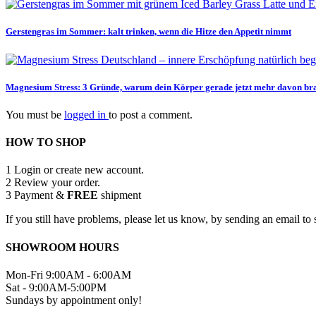
Gerstengras im Sommer: kalt trinken, wenn die Hitze den Appetit nimmt
Magnesium Stress: 3 Gründe, warum dein Körper gerade jetzt mehr davon br
You must be
logged in
to post a comment.
HOW TO SHOP
1
Login or create new account.
2
Review your order.
3
Payment &
FREE
shipment
If you still have problems, please let us know, by sending an email 
SHOWROOM HOURS
Mon-Fri 9:00AM - 6:00AM
Sat - 9:00AM-5:00PM
Sundays by appointment only!