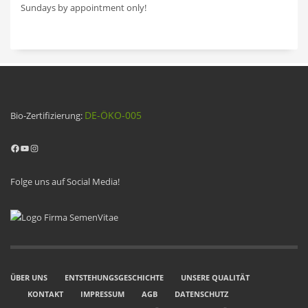
Sundays by appointment only!
DE-ÖKO-005
Bio-Zertifizierung:
Facebook
YouTube
Instagram
Folge uns auf Social Media!
ÜBER UNS
ENTSTEHUNGSGESCHICHTE
UNSERE QUALITÄT
KONTAKT
IMPRESSUM
AGB
DATENSCHUTZ