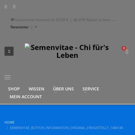
🚚 Kostenloser Versand ab
29,00
€
| 📧 20% Rabatt sichern →
Newsletter
|
♥
SHOP
WISSEN
ÜBER UNS
SERVICE
MEIN ACCOUNT
HOME
SEMENVITAE_BUTTON_INFORMATION_ORIGINAL_FREIGESTELLT_148X148