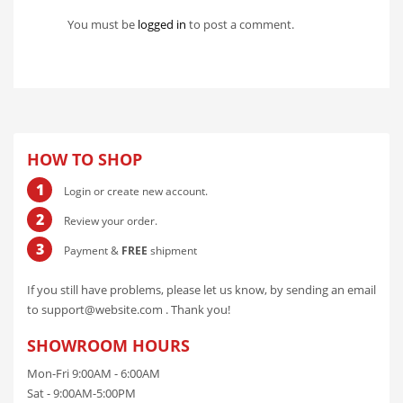
You must be
logged in
to post a comment.
HOW TO SHOP
1
Login or create new account.
2
Review your order.
3
Payment &
FREE
shipment
If you still have problems, please let us know, by sending an email
to support@website.com . Thank you!
SHOWROOM HOURS
Mon-Fri 9:00AM - 6:00AM
Sat - 9:00AM-5:00PM