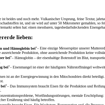
 ist beides und noch mehr. Vulkanischer Ursprung, feine Textur, jahrta
nschadstoffen ist, und sie wird auf unter 50 Mikrometer gemahlen, so fei
riemarkt selten hat: einen messbaren, tagesbedarfsdeckenden Eisengehal
rerde lieben:
+
en und Hämoglobin bei
– Eine einzige Messerspitze unserer Muttere
e ausreichende Produktion, ohne ausreichende Produktion keine volls
+
per bei
– Hämoglobin – der eisenhaltige Botenstoff im Blut, transporti
.
+
g bei
– Eisenmangel ist einer der häufigsten Nährstoffmängel weltwei
isen ist an der Energiegewinnung in den Mitochondrien direkt beteiligt.
st.
+
 bei
– Das Immunsystem braucht Eisen für die Produktion und Reifun
.
onzentrationsprobleme, Wortfindungsstörungen, mentale Erschöpfung: Ei
her Ernährung sind häufig betroffen.