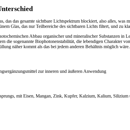
 Unterschied
s Glas, das das gesamte sichtbare Lichtspektrum blockiert, also alles, w
nem Glas, das nur Teilbereiche des sichtbaren Lichts filtert, und zu kl
en photochemischen Abbau organischer und mineralischer Substanzen in
rn die sogenannte Biophotonenstabilität, die lebendigen Charakter von N
bfüllung näher kommt als das bei jedem anderen Behältnis möglich wäre.
rungsergänzungsmittel zur inneren und äußeren Anwendung
sprungs, mit Eisen, Mangan, Zink, Kupfer, Kalzium, Kalium, Silizium