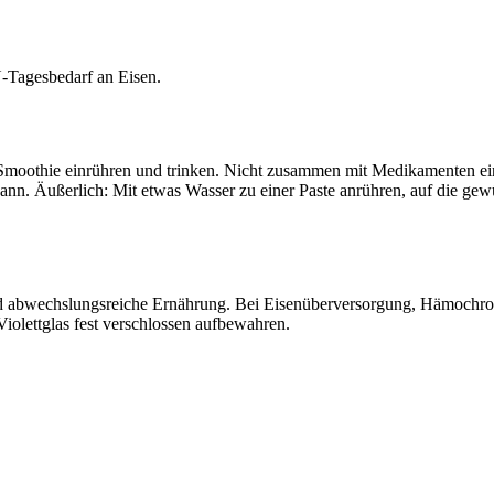
-Tagesbedarf an Eisen.
oder Smoothie einrühren und trinken. Nicht zusammen mit Medikamenten 
kann. Äußerlich: Mit etwas Wasser zu einer Paste anrühren, auf die ge
d abwechslungsreiche Ernährung. Bei Eisenüberversorgung, Hämochroma
iolettglas fest verschlossen aufbewahren.