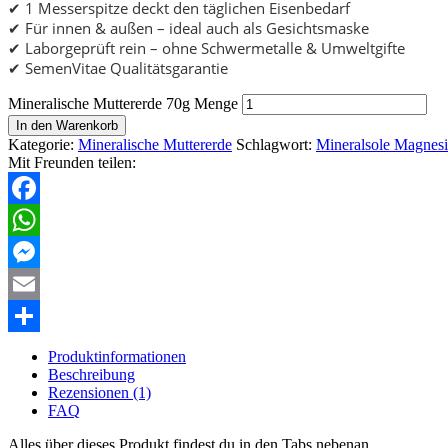
✔ 1 Messerspitze deckt den täglichen Eisenbedarf
✔ Für innen & außen – ideal auch als Gesichtsmaske
✔ Laborgeprüft rein – ohne Schwermetalle & Umweltgifte
✔ SemenVitae Qualitätsgarantie
Mineralische Muttererde 70g Menge
In den Warenkorb
Kategorie:
Mineralische Muttererde
Schlagwort:
Mineralsole Magnes
Mit Freunden teilen:
Facebook
WhatsApp
Messenger
Email
Teilen
Produktinformationen
Beschreibung
Rezensionen (1)
FAQ
Alles über dieses Produkt findest du in den Tabs nebenan.