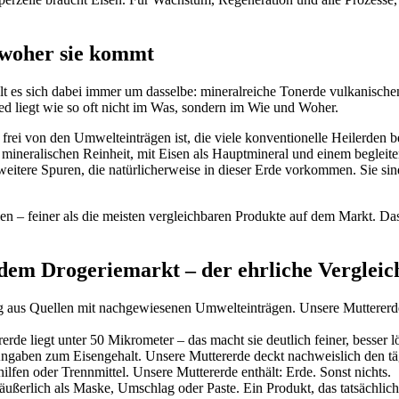
erzelle braucht Eisen. Für Wachstum, Regeneration und alle Prozesse, b
d woher sie kommt
lt es sich dabei immer um dasselbe: mineralreiche Tonerde vulkanischen
ied liegt wie so oft nicht im Was, sondern im Wie und Woher.
ei von den Umwelteinträgen ist, die viele konventionelle Heilerden bel
en mineralischen Reinheit, mit Eisen als Hauptmineral und einem begleit
eitere Spuren, die natürlicherweise in dieser Erde vorkommen. Sie sind
– feiner als die meisten vergleichbaren Produkte auf dem Markt. Das 
 dem Drogeriemarkt – der ehrliche Vergleic
 aus Quellen mit nachgewiesenen Umwelteinträgen. Unsere Muttererde i
rde liegt unter 50 Mikrometer – das macht sie deutlich feiner, besser l
gaben zum Eisengehalt. Unsere Muttererde deckt nachweislich den tägl
ilfen oder Trennmittel. Unsere Muttererde enthält: Erde. Sonst nichts.
 äußerlich als Maske, Umschlag oder Paste. Ein Produkt, das tatsächli