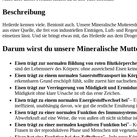
Beschreibung
Heilerde kennen viele. Bentonit auch. Unsere Mineralische Muttererde
aus einer Quelle, die frei von industriellen Einträgen, Luft- und Rege
einsetzen lässt. Und sie bringt etwas mit, das Heilerde aus dem Droge
Darum wirst du unsere Mineralische Mutte
Eisen trägt zur normalen Bildung von roten Blutkörperch
sind der Lebensnerv des Körpers: ohne ausreichend Eisen kein
Eisen trägt zu einem normalen Sauerstofftransport im Kör
erkennbaren Grund erschöpft fühlt, sollte zuerst hier nachsehen
Eisen trägt zur Verringerung von Müdigkeit und Ermüdun
Müdigkeit ohne klare Ursache ist oft das erste Zeichen.
+
Eisen trägt zu einem normalen Energiestoffwechsel bei
– E
ineffizient, unabhängig davon, wie gut die restliche Ernährung i
Eisen trägt zu einer normalen Funktion des Immunsystems
Abwehrkraft auf eine Weise, die von außen oft nicht sichtbar ist
+
Eisen trägt zu einer normalen kognitiven Funktion bei
– K
Frauen in der reproduktiven Phase und Menschen mit vegetarisc
+