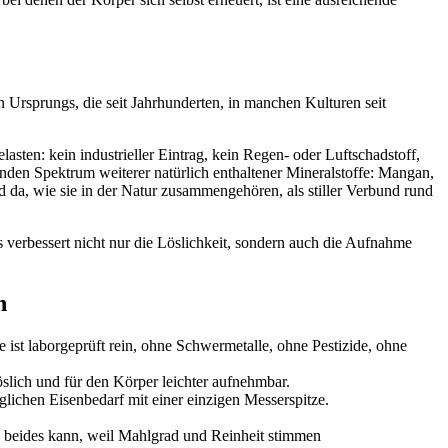
ei denen der Körper sich selbst erneuert, ist eine ausreichende
 Ursprungs, die seit Jahrhunderten, in manchen Kulturen seit
asten: kein industrieller Eintrag, kein Regen- oder Luftschadstoff,
enden Spektrum weiterer natürlich enthaltener Mineralstoffe: Mangan,
 da, wie sie in der Natur zusammengehören, als stiller Verbund rund
verbessert nicht nur die Löslichkeit, sondern auch die Aufnahme
h
st laborgeprüft rein, ohne Schwermetalle, ohne Pestizide, ohne
öslich und für den Körper leichter aufnehmbar.
ichen Eisenbedarf mit einer einzigen Messerspitze.
ch beides kann, weil Mahlgrad und Reinheit stimmen