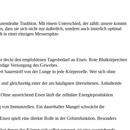
usendealte Tradition. Mit einem Unterschied, der zählt: unsere kommt
n, dass sie sich nicht nur äußerlich, sondern auch innerlich optimal
t in einer einzigen Messerspitze.
rde deckt den empfohlenen Tagesbedarf an Eisen. Rote Blutkörperchen
tändige Versorgung des Gewebes.
ert Sauerstoff von der Lunge in jede Körperzelle. Wer sich ohne
t und gleichzeitig einer der am häufigsten übersehenen. Anhaltende
 Ohne ausreichend Eisen läuft die zelluläre Energieproduktion
g von Immunzellen. Ein dauerhafter Mangel schwächt die
sen spielt eine direkte Rolle in der Gehirnfunktion. Besonders