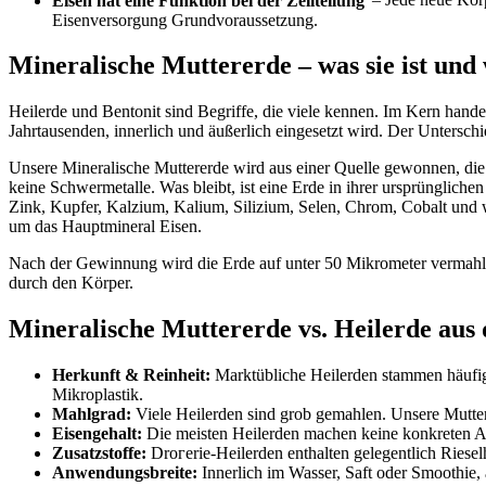
Eisen hat eine Funktion bei der Zellteilung
– Jede neue Körp
Eisenversorgung Grundvoraussetzung.
Mineralische Muttererde – was sie ist un
Heilerde und Bentonit sind Begriffe, die viele kennen. Im Kern hande
Jahrtausenden, innerlich und äußerlich eingesetzt wird. Der Untersch
Unsere Mineralische Muttererde wird aus einer Quelle gewonnen, die fr
keine Schwermetalle. Was bleibt, ist eine Erde in ihrer ursprünglich
Zink, Kupfer, Kalzium, Kalium, Silizium, Selen, Chrom, Cobalt und w
um das Hauptmineral Eisen.
Nach der Gewinnung wird die Erde auf unter 50 Mikrometer vermahlen 
durch den Körper.
Mineralische Muttererde vs. Heilerde aus
Herkunft & Reinheit:
Marktübliche Heilerden stammen häufig
Mikroplastik.
Mahlgrad:
Viele Heilerden sind grob gemahlen. Unsere Muttere
Eisengehalt:
Die meisten Heilerden machen keine konkreten An
Zusatzstoffe:
Drогerie-Heilerden enthalten gelegentlich Rieselh
Anwendungsbreite:
Innerlich im Wasser, Saft oder Smoothie,