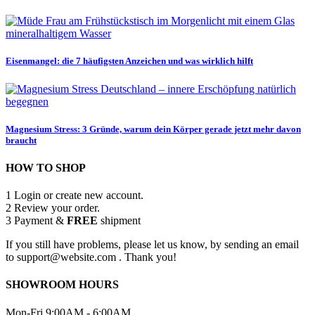
Eisenmangel: die 7 häufigsten Anzeichen und was wirklich hilft
Magnesium Stress: 3 Gründe, warum dein Körper gerade jetzt mehr davon
braucht
HOW TO SHOP
1
Login or create new account.
2
Review your order.
3
Payment &
FREE
shipment
If you still have problems, please let us know, by sending an email
to support@website.com . Thank you!
SHOWROOM HOURS
Mon-Fri 9:00AM - 6:00AM