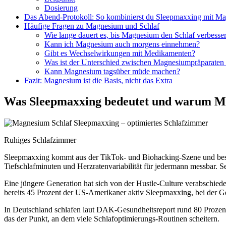
Dosierung
Das Abend-Protokoll: So kombinierst du Sleepmaxxing mit M
Häufige Fragen zu Magnesium und Schlaf
Wie lange dauert es, bis Magnesium den Schlaf verbesser
Kann ich Magnesium auch morgens einnehmen?
Gibt es Wechselwirkungen mit Medikamenten?
Was ist der Unterschied zwischen Magnesiumpräparaten u
Kann Magnesium tagsüber müde machen?
Fazit: Magnesium ist die Basis, nicht das Extra
Was Sleepmaxxing bedeutet und warum Mag
Ruhiges Schlafzimmer
Sleepmaxxing kommt aus der TikTok- und Biohacking-Szene und besch
Tiefschlafminuten und Herzratenvariabilität für jedermann messbar. S
Eine jüngere Generation hat sich von der Hustle-Culture verabschiedet
bereits 45 Prozent der US-Amerikaner aktiv Sleepmaxxing, bei der G
In Deutschland schlafen laut DAK-Gesundheitsreport rund 80 Prozent d
das der Punkt, an dem viele Schlafoptimierungs-Routinen scheitern.