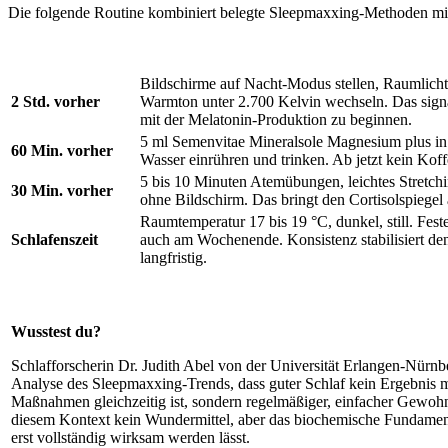
Die folgende Routine kombiniert belegte Sleepmaxxing-Methoden mit g
Bildschirme auf Nacht-Modus stellen, Raumlich
2 Std. vorher
Warmton unter 2.700 Kelvin wechseln. Das signal
mit der Melatonin-Produktion zu beginnen.
5 ml Semenvitae Mineralsole Magnesium plus in
60 Min. vorher
Wasser einrühren und trinken. Ab jetzt kein Koff
5 bis 10 Minuten Atemübungen, leichtes Stretchi
30 Min. vorher
ohne Bildschirm. Das bringt den Cortisolspiegel 
Raumtemperatur 17 bis 19 °C, dunkel, still. Feste
Schlafenszeit
auch am Wochenende. Konsistenz stabilisiert de
langfristig.
Wusstest du?
Schlafforscherin Dr. Judith Abel von der Universität Erlangen-Nürnbe
Analyse des Sleepmaxxing-Trends, dass guter Schlaf kein Ergebnis m
Maßnahmen gleichzeitig ist, sondern regelmäßiger, einfacher Gewohn
diesem Kontext kein Wundermittel, aber das biochemische Fundamen
erst vollständig wirksam werden lässt.