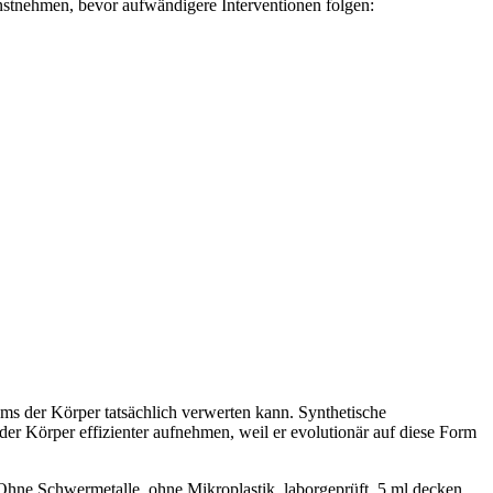
nstnehmen, bevor aufwändigere Interventionen folgen:
ms der Körper tatsächlich verwerten kann. Synthetische
 Körper effizienter aufnehmen, weil er evolutionär auf diese Form
Ohne Schwermetalle, ohne Mikroplastik, laborgeprüft. 5 ml decken