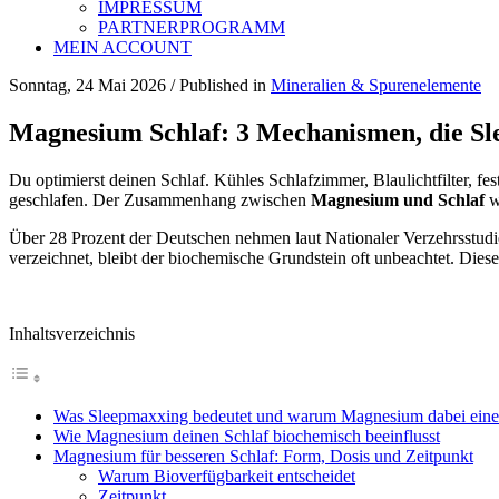
IMPRESSUM
PARTNERPROGRAMM
MEIN ACCOUNT
Sonntag, 24 Mai 2026
/
Published in
Mineralien & Spurenelemente
Magnesium Schlaf: 3 Mechanismen, die Sl
Du optimierst deinen Schlaf. Kühles Schlafzimmer, Blaulichtfilter, 
geschlafen. Der Zusammenhang zwischen
Magnesium und Schlaf
wi
Über 28 Prozent der Deutschen nehmen laut Nationaler Verzehrsst
verzeichnet, bleibt der biochemische Grundstein oft unbeachtet. Diese
Inhaltsverzeichnis
Was Sleepmaxxing bedeutet und warum Magnesium dabei eine R
Wie Magnesium deinen Schlaf biochemisch beeinflusst
Magnesium für besseren Schlaf: Form, Dosis und Zeitpunkt
Warum Bioverfügbarkeit entscheidet
Zeitpunkt